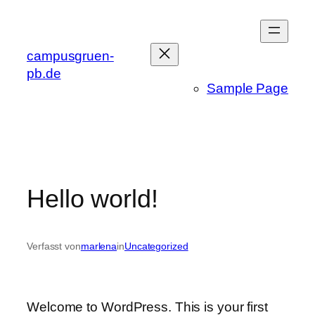
Zum
Inhalt
springen
campusgruen-
pb.de
Sample Page
Hello world!
Verfasst von
marlena
in
Uncategorized
Welcome to WordPress. This is your first